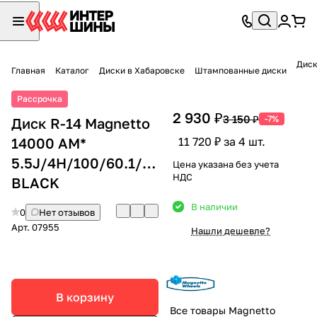
Диск
Главная
Каталог
Диски в Хабаровске
Штампованные диски
Рассрочка
2 930 ₽
3 150 ₽
-7%
Диск R-14 Magnetto
14000 AM*
11 720 ₽ за 4 шт.
5.5J/4H/100/60.1/+43
Цена указана без учета
НДС
BLACK
В наличии
0
Нет отзывов
Арт.
07955
Нашли дешевле?
В корзину
Все товары Magnetto