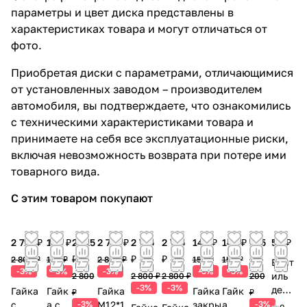
параметры и цвет диска представлены в
характеристиках товара и могут отличаться от
фото.
Приобретая диски с параметрами, отличающимися
от установленных заводом – производителем
автомобиля, вы подтверждаете, что ознакомились
с техническими характеристиками товара и
принимаете на себя все эксплуатационные риски,
включая невозможность возврата при потере ими
товарного вида.
С этим товаром покупают
2 715 ₽
145 ₽
2 715
2 715 ₽
2 715
2 715
145 ₽
145 ₽
195
50 ₽
₽
₽
₽
₽
2 800 ₽
150 ₽
2 800 ₽
150 ₽
150 ₽
Вент
-3%
-3%
-3%
-3%
-3%
иль
2 800
2 800 ₽
2 800 ₽
200
-3%
-3%
деко
Гайка
Гайк
Гайка
Гайка
Гайк
₽
₽
рати
с
а с
-3%
М12*1.
закры
а
-3%