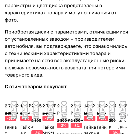
параметры и цвет диска представлены в
характеристиках товара и могут отличаться от
фото.
Приобретая диски с параметрами, отличающимися
от установленных заводом – производителем
автомобиля, вы подтверждаете, что ознакомились
с техническими характеристиками товара и
принимаете на себя все эксплуатационные риски,
включая невозможность возврата при потере ими
товарного вида.
С этим товаром покупают
2 715 ₽
145 ₽
2 715
2 715 ₽
2 715
2 715
145 ₽
145 ₽
195
50 ₽
₽
₽
₽
₽
2 800 ₽
150 ₽
2 800 ₽
150 ₽
150 ₽
Вент
-3%
-3%
-3%
-3%
-3%
иль
2 800
2 800 ₽
2 800 ₽
200
-3%
-3%
деко
Гайка
Гайк
Гайка
Гайка
Гайк
₽
₽
рати
с
а с
-3%
М12*1.
закры
а
-3%