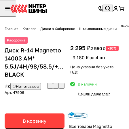
Диск
Главная
Каталог
Диски в Хабаровске
Штампованные диски
Рассрочка
2 295 ₽
2 550 ₽
-10%
Диск R-14 Magnetto
14003 AM*
9 180 ₽ за 4 шт.
5.5J/4H/98/58.5/+35
Цена указана без учета
НДС
BLACK
В наличии
0
Нет отзывов
Арт.
47906
Нашли дешевле?
В корзину
Все товары Magnetto