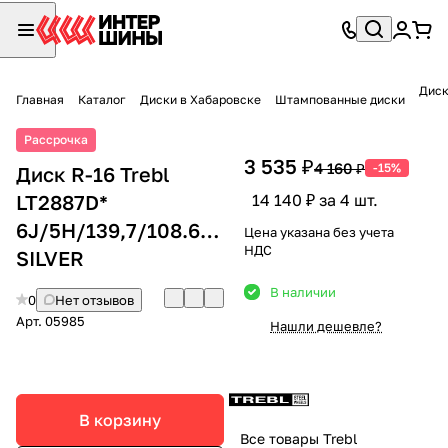
Диск
Главная
Каталог
Диски в Хабаровске
Штампованные диски
Рассрочка
3 535 ₽
4 160 ₽
-15%
Диск R-16 Trebl
LT2887D*
14 140 ₽ за 4 шт.
6J/5H/139,7/108.6/+45
Цена указана без учета
НДС
SILVER
В наличии
0
Нет отзывов
Арт.
05985
Нашли дешевле?
В корзину
Все товары Trebl