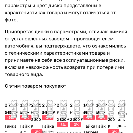
параметры и цвет диска представлены в
характеристиках товара и могут отличаться от
фото.
Приобретая диски с параметрами, отличающимися
от установленных заводом – производителем
автомобиля, вы подтверждаете, что ознакомились
с техническими характеристиками товара и
принимаете на себя все эксплуатационные риски,
включая невозможность возврата при потере ими
товарного вида.
С этим товаром покупают
2 715 ₽
145 ₽
2 715
2 715 ₽
2 715
2 715
145 ₽
145 ₽
195
50 ₽
₽
₽
₽
₽
2 800 ₽
150 ₽
2 800 ₽
150 ₽
150 ₽
Вент
-3%
-3%
-3%
-3%
-3%
иль
2 800
2 800 ₽
2 800 ₽
200
-3%
-3%
деко
Гайка
Гайк
Гайка
Гайка
Гайк
₽
₽
рати
с
а с
-3%
М12*1.
закры
а
-3%