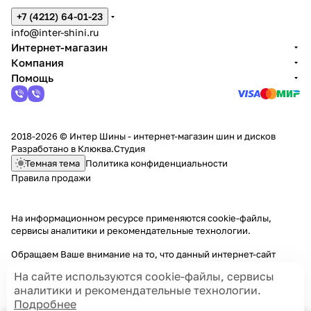
+7 (4212) 64-01-23
info@inter-shini.ru
Интернет-магазин
Компания
Помощь
2018-2026 © Интер Шины - интернет-магазин шин и дисков
Разработано в
Клюква.Студия
Темная тема
Политика конфиденциальности
Правила продажи
На информационном ресурсе применяются
cookie-файлы,
сервисы аналитики и рекомендательные технологии
.
Обращаем Ваше внимание на то, что данный интернет-сайт
носит исключительно информационный характер и ни при каких
На сайте используются cookie-файлы, сервисы
условиях информационные материалы и цены, размещенные на
аналитики и рекомендательные технологии.
сайте, не являются публичной офертой, определяемой
Подробнее
положениями Статей 435 и 437 Гражданского кодекса РФ.