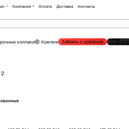
вис
Компания
Оплата
Доставка
Контакты
Забрать с хранения
Калькул
рочные колпаки
Крепеж
2
пованные