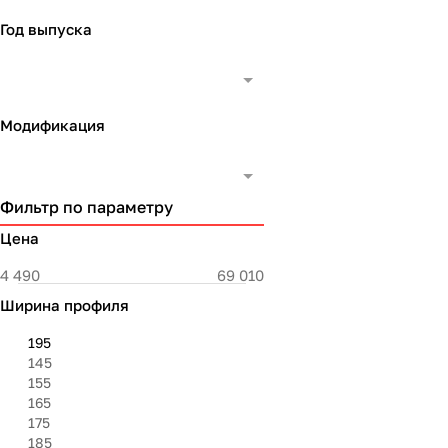
Год выпуска
Модификация
Фильтр по параметру
Цена
Ширина профиля
195
145
155
165
175
185