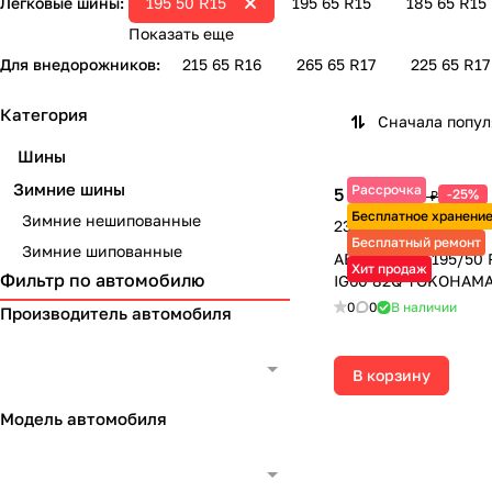
Легковые шины:
195 50 R15
195 65 R15
185 65 R15
Показать еще
Для внедорожников:
215 65 R16
265 65 R17
225 65 R17
Категория
Сначала попу
Шины
Зимние шины
Рассрочка
5 845 ₽
-25%
7 790 ₽
Бесплатное хранени
Зимние нешипованные
23 380 ₽ за 4 шт.
Бесплатный ремонт
Зимние шипованные
АВТОШИНЫ 195/50 R
Хит продаж
Фильтр по автомобилю
IG60 82Q YOKOHAM
0
0
В наличии
Производитель автомобиля
В корзину
Модель автомобиля