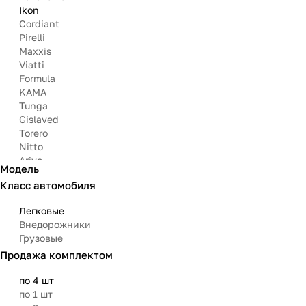
Ikon
Cordiant
Pirelli
Maxxis
Viatti
Formula
KAMA
Tunga
Gislaved
Torero
Nitto
Arivo
Модель
Michelin
Класс автомобиля
Mazzini
Matador
Легковые
Внедорожники
Грузовые
Продажа комплектом
по 4 шт
по 1 шт