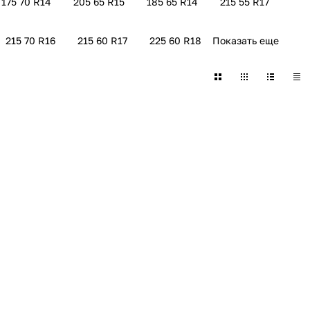
175 70 R14
205 65 R15
185 65 R14
215 55 R17
215 70 R16
215 60 R17
225 60 R18
Показать еще