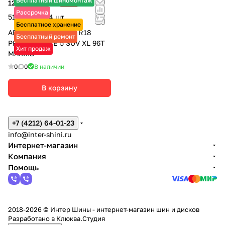
Бесплатный шиномонтаж
12 770 ₽
-8%
13 880 ₽
Рассрочка
51 080 ₽ за 4 шт.
Бесплатное хранение
АВТОШИНЫ 215/50 R18
Бесплатный ремонт
PREMITRA ICE 5 SUV XL 96T
Хит продаж
MAXXIS
0
0
В наличии
В корзину
+7 (4212) 64-01-23
info@inter-shini.ru
Интернет-магазин
Компания
Помощь
2018-2026 © Интер Шины - интернет-магазин шин и дисков
Разработано в
Клюква.Студия