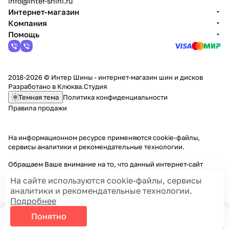
info@inter-shini.ru
Интернет-магазин
Компания
Помощь
2018-2026 © Интер Шины - интернет-магазин шин и дисков
Разработано в
Клюква.Студия
Темная тема
Политика конфиденциальности
Правила продажи
На информационном ресурсе применяются
cookie-файлы,
сервисы аналитики и рекомендательные технологии
.
Обращаем Ваше внимание на то, что данный интернет-сайт
носит исключительно информационный характер и ни при каких
На сайте используются cookie-файлы, сервисы
условиях информационные материалы и цены, размещенные на
аналитики и рекомендательные технологии.
сайте, не являются публичной офертой, определяемой
Подробнее
положениями Статей 435 и 437 Гражданского кодекса РФ.
Понятно