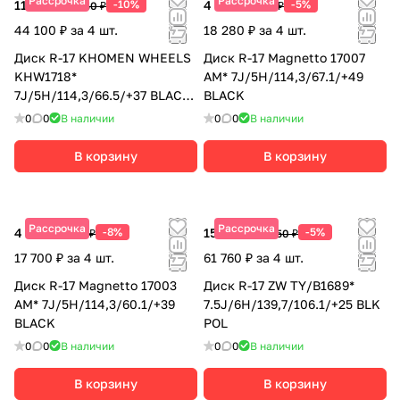
Рассрочка
Рассрочка
11 025 ₽
-10%
4 570 ₽
-5%
12 250 ₽
4 810 ₽
44 100 ₽ за 4 шт.
18 280 ₽ за 4 шт.
Диск R-17 KHOMEN WHEELS
Диск R-17 Magnetto 17007
KHW1718*
АМ* 7J/5H/114,3/67.1/+49
7J/5H/114,3/66.5/+37 BLACK-
BLACK
FP
0
0
В наличии
0
0
В наличии
В корзину
В корзину
Рассрочка
Рассрочка
4 425 ₽
-8%
15 440 ₽
-5%
4 810 ₽
16 250 ₽
17 700 ₽ за 4 шт.
61 760 ₽ за 4 шт.
Диск R-17 Magnetto 17003
Диск R-17 ZW TY/B1689*
АМ* 7J/5H/114,3/60.1/+39
7.5J/6H/139,7/106.1/+25 BLK
BLACK
POL
0
0
В наличии
0
0
В наличии
В корзину
В корзину