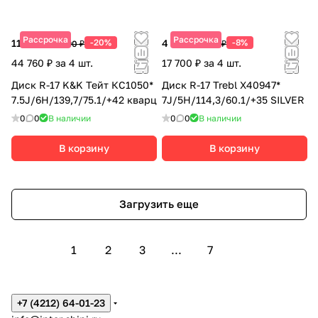
Рассрочка
Рассрочка
11 190 ₽
-20%
4 425 ₽
-8%
13 990 ₽
4 810 ₽
44 760 ₽ за 4 шт.
17 700 ₽ за 4 шт.
Диск R-17 K&K Тейт КС1050*
Диск R-17 Trebl X40947*
7.5J/6H/139,7/75.1/+42 кварц
7J/5H/114,3/60.1/+35 SILVER
0
0
В наличии
0
0
В наличии
В корзину
В корзину
Загрузить еще
1
2
3
...
7
+7 (4212) 64-01-23