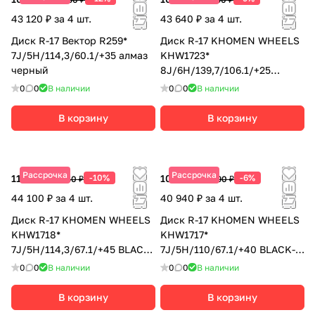
43 120 ₽ за 4 шт.
43 640 ₽ за 4 шт.
Диск R-17 Вектор R259*
Диск R-17 KHOMEN WHEELS
7J/5H/114,3/60.1/+35 алмаз
KHW1723*
черный
8J/6H/139,7/106.1/+25
BLACK
0
0
В наличии
0
0
В наличии
В корзину
В корзину
Рассрочка
Рассрочка
11 025 ₽
-10%
10 235 ₽
-6%
12 250 ₽
10 890 ₽
44 100 ₽ за 4 шт.
40 940 ₽ за 4 шт.
Диск R-17 KHOMEN WHEELS
Диск R-17 KHOMEN WHEELS
KHW1718*
KHW1717*
7J/5H/114,3/67.1/+45 BLACK-
7J/5H/110/67.1/+40 BLACK-
FP
FP
0
0
В наличии
0
0
В наличии
В корзину
В корзину