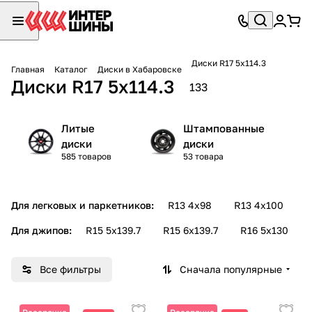
Диски R17 5х114.3
Главная
Каталог
Диски в Хабаровске
Диски R17 5х114.3
133
Литые
Штампованные
диски
диски
585 товаров
53 товара
Для легковых и паркетников:
R13 4х98
R13 4х100
R
Для джипов:
R15 5х139.7
R15 6х139.7
R16 5х130
Все фильтры
Сначала популярные