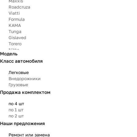
Maxxis
Roadcruza
Viatti
Formula
KAMA
Tunga
Gislaved
Torero
Nitto
Модель
Arivo
Класс автомобиля
Michelin
Mazzini
Легковые
Bars
Внедорожники
Attar
Грузовые
Bridgestone
Продажа комплектом
Matador
Aoteli
по 4 шт
Омскшина
по 1 шт
по 2 шт
Наши предложения
Ремонт или замена