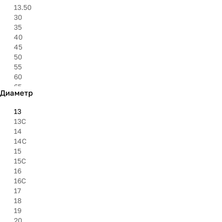
325
13.50
6.95''
30
8.40''
35
27''
40
30''
45
31''
50
33''
55
35''
60
37''
65
Диаметр
75
8.50
13
85
13C
9.50
14
14C
15
15C
16
16C
17
18
19
20