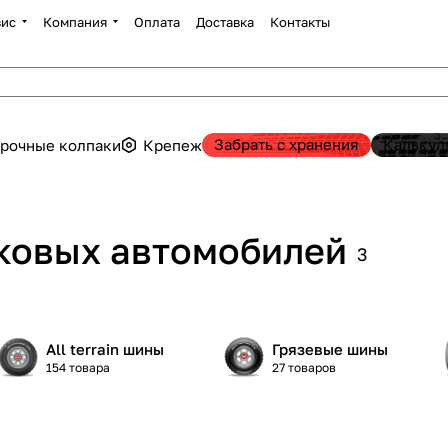
вис
Компания
Оплата
Доставка
Контакты
Забрать с хранения
Калькул
рочные колпаки
Крепеж
гковых автомобилей
3
All terrain шины
Грязевые шины
154 товара
27 товаров