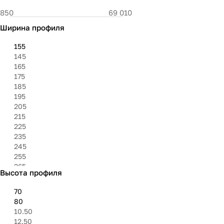
Ширина профиля
155
145
165
175
185
195
205
215
225
235
245
255
265
Высота профиля
275
285
70
295
80
305
10.50
315
12.50