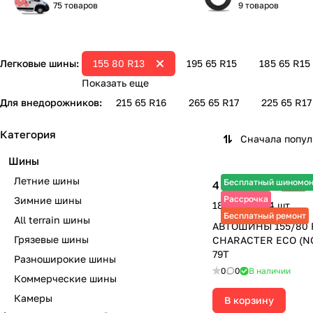
75 товаров
9 товаров
Легковые шины:
155 80 R13
195 65 R15
185 65 R15
Показать еще
Для внедорожников:
215 65 R16
265 65 R17
225 65 R17
Категория
Сначала попу
Шины
Летние шины
Бесплатный шиномо
4 590 ₽
-3%
4 730 ₽
Рассрочка
Зимние шины
18 360 ₽ за 4 шт.
Бесплатный ремонт
All terrain шины
АВТОШИНЫ 155/80 
Грязевые шины
CHARACTER ECO (N
79T
Разноширокие шины
0
0
В наличии
Коммерческие шины
Камеры
В корзину