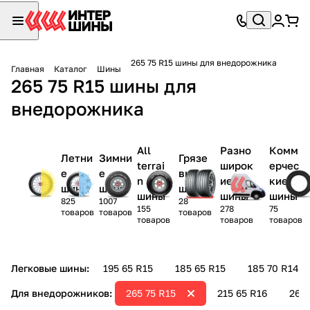
265 75 R15 шины для внедорожника
Главная
Каталог
Шины
265 75 R15 шины для
внедорожника
All
Разно
Комм
Летни
Зимни
Грязе
terrai
широк
ерчес
е
е
вые
n
ие
кие
шины
шины
шины
шины
шины
шины
825
1007
28
155
278
75
товаров
товаров
товаров
товаров
товаров
товаров
Легковые шины:
195 65 R15
185 65 R15
185 70 R14
Для внедорожников:
265 75 R15
215 65 R16
265 