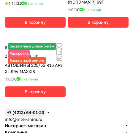
(NORDMAN 7) 99T
4.7
21
В наличии
0
0
В наличии
В корзину
В корзину
Бесплатный шиномонтаж
6 895 ₽
-25%
9 190 ₽
Рассрочка
27 580 ₽ за 4 шт.
Бесплатный ремонт
АВТОШИНЫ 225/55 R16 AP3
XL 99V MAXXIS
0
0
В наличии
В корзину
+7 (4212) 64-01-23
info@inter-shini.ru
Интернет-магазин
Компания