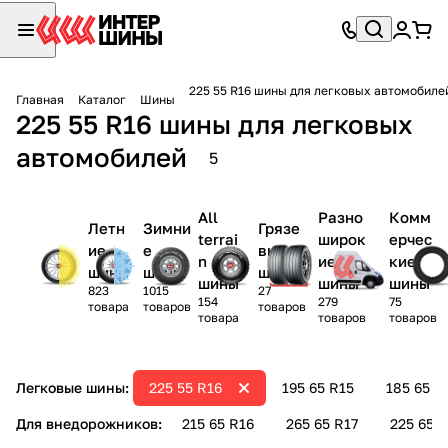
225 55 R16 шины для легковых автомобиле
Главная
Каталог
Шины
225 55 R16 шины для легковых
автомобилей
5
All
Разно
Комм
Летн
Зимни
Грязе
terrai
широк
ерчес
ие
е
вые
n
ие
кие
шины
шины
шины
шины
шины
шины
823
1015
27
154
279
75
товара
товаров
товаров
товара
товаров
товаров
Легковые шины:
225 55 R16
195 65 R15
185 65 R
Для внедорожников:
215 65 R16
265 65 R17
225 65 R