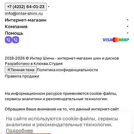
+7 (4212) 64-01-23
info@inter-shini.ru
Интернет-магазин
Компания
Помощь
2018-2026 © Интер Шины - интернет-магазин шин и дисков
Разработано в
Клюква.Студия
Темная тема
Политика конфиденциальности
Правила продажи
На информационном ресурсе применяются
cookie-файлы,
сервисы аналитики и рекомендательные технологии
.
Обращаем Ваше внимание на то, что данный интернет-сайт
носит исключительно информационный характер и ни при каких
На сайте используются cookie-файлы, сервисы
условиях информационные материалы и цены, размещенные на
аналитики и рекомендательные технологии.
сайте, не являются публичной офертой, определяемой
Подробнее
положениями Статей 435 и 437 Гражданского кодекса РФ.