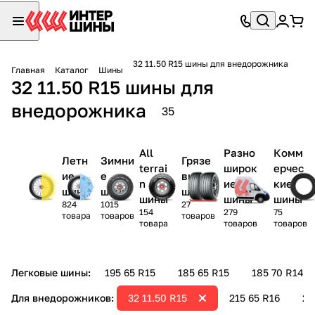
32 11.50 R15 шины для внедорожника
Главная
Каталог
Шины
32 11.50 R15 шины для
внедорожника
35
All
Разно
Комм
Летн
Зимни
Грязе
terrai
широк
ерчес
ие
е
вые
n
ие
кие
шины
шины
шины
шины
шины
шины
824
1015
27
154
279
75
товара
товаров
товаров
товара
товаров
товаров
Легковые шины:
195 65 R15
185 65 R15
185 70 R14
Для внедорожников:
32 11.50 R15
215 65 R16
26