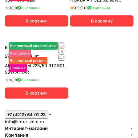
NORDMAN
0
0
В наличии
3.9
10
В наличии
В корзину
В корзину
Бесплатный шиномонтаж
6 765 ₽
-15%
7 960 ₽
Рассрочка
27 060 ₽ за 4 шт.
Бесплатный ремонт
АВТОШИНЫ 225/50 R17 S01
Новинка
98W ATTAR
0
0
В наличии
В корзину
+7 (4212) 64-01-23
info@inter-shini.ru
Интернет-магазин
Компания