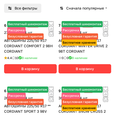
Все фильтры
Сначала популярные
Бесплатный шиномонтаж
Бесплатный шиномонтаж
6 775 ₽
-30%
7 685 ₽
-15%
9 680 ₽
9 040 ₽
Рассрочка
Рассрочка
27 100 ₽ за 4 шт.
30 740 ₽ за 4 шт.
Безусловная гарантия
Безусловная гарантия
АВТОШИНЫ 225/50 R17
АВТОШИНЫ 225/50 R17
Бесплатное хранение
CORDIANT COMFORT 2 98H
CORDIANT WINTER DRIVE 2
CORDIANT
98T CORDIANT
4.4
10
В наличии
0
0
В наличии
В корзину
В корзину
Бесплатный шиномонтаж
Бесплатный шиномонтаж
6 670 ₽
-25%
9 570 ₽
-7%
8 890 ₽
10 290 ₽
Рассрочка
Рассрочка
26 680 ₽ за 4 шт.
38 280 ₽ за 4 шт.
Безусловная гарантия
Безусловная гарантия
АВТОШИНЫ 225/50 R17 **
АВТОШИНЫ 225/50 R17
Бесплатное хранение
CORDIANT SPORT 3 98V
CORDIANT SNOW CROSS 2