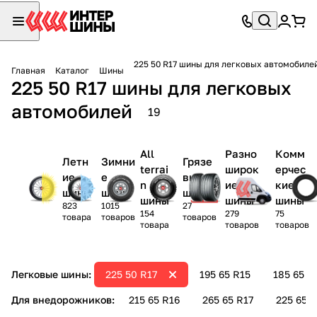
225 50 R17 шины для легковых автомобиле
Главная
Каталог
Шины
225 50 R17 шины для легковых
автомобилей
19
All
Разно
Комм
Летн
Зимни
Грязе
terrai
широк
ерчес
ие
е
вые
n
ие
кие
шины
шины
шины
шины
шины
шины
823
1015
27
154
279
75
товара
товаров
товаров
товара
товаров
товаров
Легковые шины:
225 50 R17
195 65 R15
185 65 R
Для внедорожников:
215 65 R16
265 65 R17
225 65 R