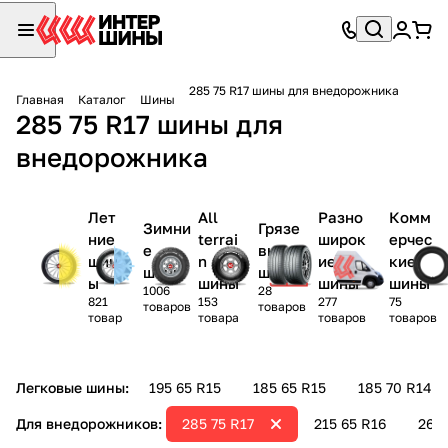
285 75 R17 шины для внедорожника
Главная
Каталог
Шины
285 75 R17 шины для
внедорожника
Лет
All
Разно
Комм
Зимни
Грязе
ние
terrai
широк
ерчес
е
вые
шин
n
ие
кие
шины
шины
ы
шины
шины
шины
1006
28
821
153
277
75
товаров
товаров
товар
товара
товаров
товаров
Легковые шины:
195 65 R15
185 65 R15
185 70 R14
Для внедорожников:
285 75 R17
215 65 R16
265 