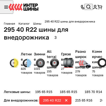
295 40 R22 шины для внедорожника
Главная
Каталог
Шины
295 40 R22 шины для
внедорожника
3
All
Разно
Комм
Летни
Зимни
Грязе
terrai
широк
ерчес
е
е
вые
n
ие
кие
шины
шины
шины
шины
шины
шины
826
1015
27
155
279
75
товаров
товаров
товаров
товаров
товаров
товаров
Легковые шины:
195 65 R15
185 65 R15
185 70 R14
Для внедорожников:
295 40 R22
215 65 R16
265