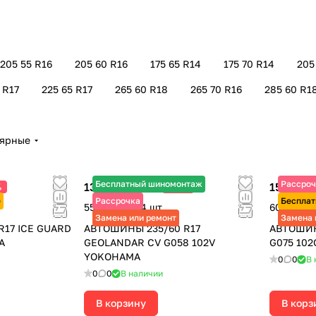
205 55 R16
205 60 R16
175 65 R14
175 70 R14
205
 R17
225 65 R17
265 60 R18
265 70 R16
285 60 R1
лярные
Бесплатный шиномонтаж
Рассроч
13 795 ₽
15 245 ₽
%
-25%
18 390 ₽
е
Рассрочка
Бесплат
55 180 ₽ за 4 шт.
60 980 ₽ 
Замена или ремонт
Замена 
17 ICE GUARD
АВТОШИНЫ 235/60 R17
АВТОШИН
A
GEOLANDAR CV G058 102V
G075 10
YOKOHAMA
0
0
В 
0
0
В наличии
В корзину
В корз