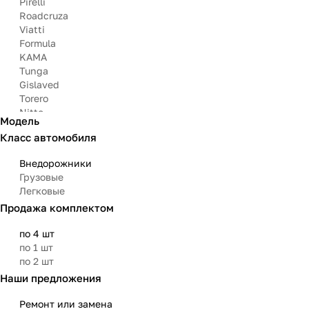
Pirelli
Roadcruza
Viatti
Formula
KAMA
Tunga
Gislaved
Torero
Nitto
Модель
Arivo
Класс автомобиля
Michelin
Mazzini
Внедорожники
Bars
Грузовые
Attar
Легковые
Bridgestone
Продажа комплектом
Matador
Aoteli
по 4 шт
Омскшина
по 1 шт
по 2 шт
Наши предложения
Ремонт или замена