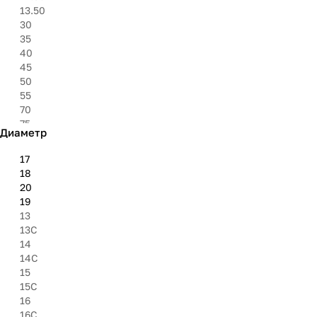
325
13.50
6.95''
30
8.40''
35
27''
40
30''
45
31''
50
33''
55
35''
70
37''
75
Диаметр
8.50
80
17
85
18
9.50
20
19
13
13C
14
14C
15
15C
16
16C