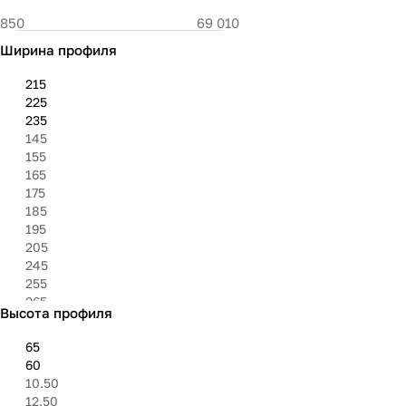
Ширина профиля
215
225
235
145
155
165
175
185
195
205
245
255
265
Высота профиля
275
285
65
295
60
305
10.50
315
12.50