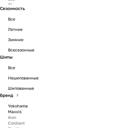
21
Сезонность
22
23
Все
Летние
Зимние
Всесезонные
Шипы
Все
Нешипованные
Шипованные
Бренд
?
Yokohama
Maxxis
Ikon
Cordiant