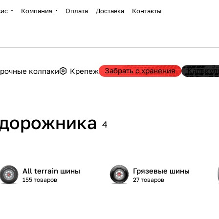
вис
Компания
Оплата
Доставка
Контакты
Забрать с хранения
Калькул
рочные колпаки
Крепеж
едорожника
4
All terrain шины
Грязевые шины
155 товаров
27 товаров