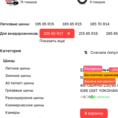
75 товаров
9 товаров
Легковые шины:
195 65 R15
185 65 R15
185 70 R14
Для внедорожников:
235 60 R17
215 65 R16
265 65
Показать еще
Категория
Сначала попу
Шины
Летние шины
Рассрочка
12 580 ₽
-25
16 770 ₽
Бесплатное хранени
Зимние шины
50 320 ₽ за 4 шт.
Замена или ремонт
All terrain шины
АВТОШИНЫ 235/60 R
Грязевые шины
IG65 106T YOKOHAM
0
0
В наличии
Разноширокие шины
Коммерческие шины
Камеры
В корзину