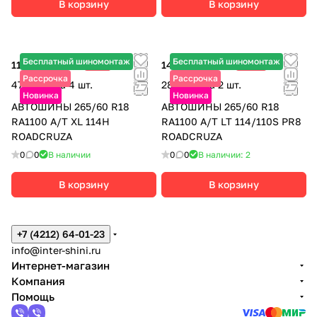
В корзину
В корзину
Бесплатный шиномонтаж
Бесплатный шиномонтаж
11 855 ₽
-3%
14 305 ₽
-15%
12 220 ₽
16 830 ₽
Рассрочка
Рассрочка
47 420 ₽ за 4 шт.
28 610 ₽ за 2 шт.
Новинка
Новинка
АВТОШИНЫ 265/60 R18
АВТОШИНЫ 265/60 R18
RA1100 A/T XL 114H
RA1100 A/T LT 114/110S PR8
ROADCRUZA
ROADCRUZA
0
0
В наличии
0
0
В наличии: 2
В корзину
В корзину
+7 (4212) 64-01-23
info@inter-shini.ru
Интернет-магазин
Компания
Помощь