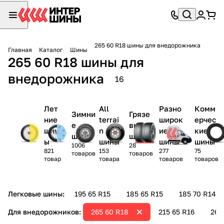
265 60 R18 шины для внедорожника
Главная
Каталог
Шины
265 60 R18 шины для
внедорожника
16
Лет
All
Разно
Комм
Зимни
Грязе
ние
terrai
широк
ерчес
е
вые
шин
n
ие
кие
шины
шины
ы
шины
шины
шины
1006
28
821
153
277
75
товаров
товаров
товар
товара
товаров
товаров
Легковые шины:
195 65 R15
185 65 R15
185 70 R14
Для внедорожников:
265 60 R18
215 65 R16
265