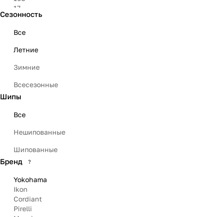
17
Сезонность
18
23
Все
Летние
Зимние
Всесезонные
Шипы
Все
Нешипованные
Шипованные
Бренд
?
Yokohama
Ikon
Cordiant
Pirelli