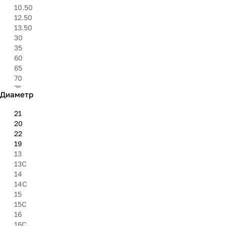
325
10.50
6.95''
12.50
8.40''
13.50
27''
30
30''
35
31''
60
33''
65
35''
70
37''
75
Диаметр
8.50
80
21
85
20
9.50
22
19
13
13C
14
14C
15
15C
16
16C