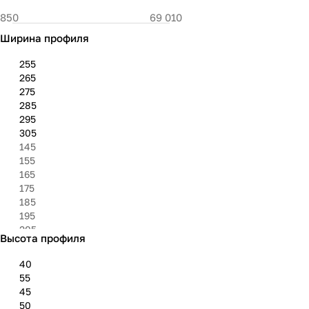
Ширина профиля
255
265
275
285
295
305
145
155
165
175
185
195
205
Высота профиля
215
225
40
235
55
245
45
315
50