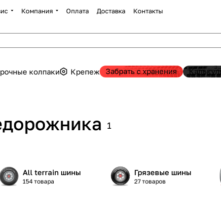
вис
Компания
Оплата
Доставка
Контакты
Забрать с хранения
Калькул
рочные колпаки
Крепеж
недорожника
1
All terrain шины
Грязевые шины
154 товара
27 товаров