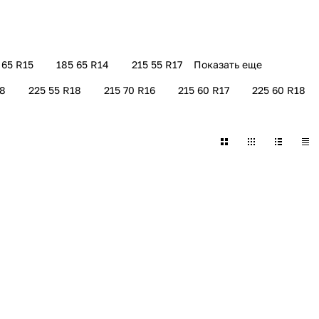
 65 R15
185 65 R14
215 55 R17
Показать еще
18
225 55 R18
215 70 R16
215 60 R17
225 60 R18