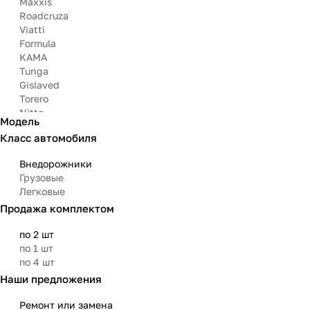
Maxxis
Roadcruza
Viatti
Formula
KAMA
Tunga
Gislaved
Torero
Nitto
Модель
Arivo
Класс автомобиля
Michelin
Mazzini
Внедорожники
Bars
Грузовые
Attar
Легковые
Bridgestone
Продажа комплектом
Matador
Aoteli
по 2 шт
Омскшина
по 1 шт
по 4 шт
Наши предложения
Ремонт или замена