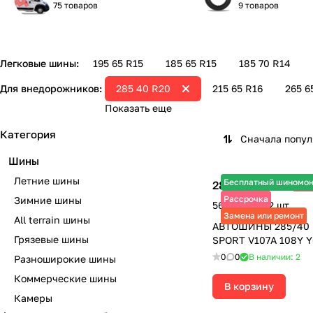
75 товаров
9 товаров
Легковые шины:
195 65 R15
185 65 R15
185 70 R14
Для внедорожников:
285 40 R20
215 65 R16
265 6
Показать еще
Категория
Сначала попу
Шины
Летние шины
Бесплатный шиномо
28 295 ₽
-3
40 420 ₽
Рассрочка
Зимние шины
56 590 ₽ за 2 шт.
Замена или ремонт
All terrain шины
АВТОШИНЫ 285/40 
Грязевые шины
SPORT V107A 108Y
0
0
В наличии: 2
Разноширокие шины
Коммерческие шины
В корзину
Камеры