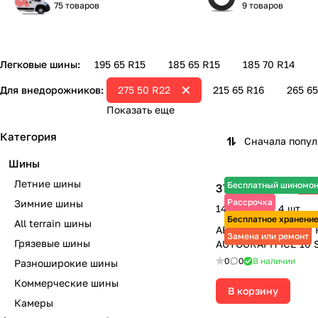
75 товаров
9 товаров
Легковые шины:
195 65 R15
185 65 R15
185 70 R14
Для внедорожников:
275 50 R22
215 65 R16
265 65
Показать еще
Категория
Сначала попу
Шины
Летние шины
Бесплатный шиномо
37 275 ₽
-7%
40 080 ₽
Рассрочка
Зимние шины
149 100 ₽ за 4 шт.
Бесплатное хранени
All terrain шины
АВТОШИНЫ 275/50 
Замена или ремонт
Грязевые шины
AUTOGRAPH ICE 10 
0
0
В наличии
Разноширокие шины
Коммерческие шины
В корзину
Камеры