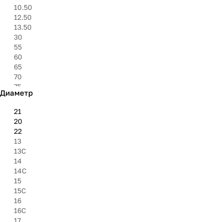
325
10.50
6.95''
12.50
8.40''
13.50
27''
30
30''
55
31''
60
33''
65
35''
70
37''
75
Диаметр
8.50
80
21
85
20
9.50
22
13
13C
14
14C
15
15C
16
16C
17