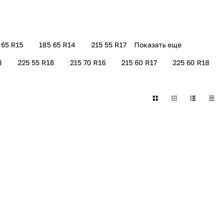
 65 R15
185 65 R14
215 55 R17
Показать еще
8
225 55 R18
215 70 R16
215 60 R17
225 60 R18