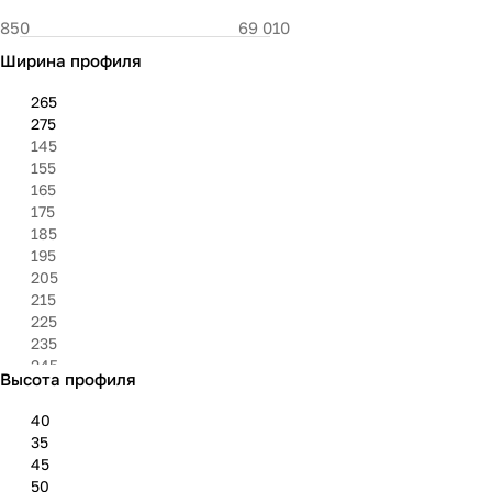
Ширина профиля
265
275
145
155
165
175
185
195
205
215
225
235
245
Высота профиля
255
285
40
295
35
305
45
315
50