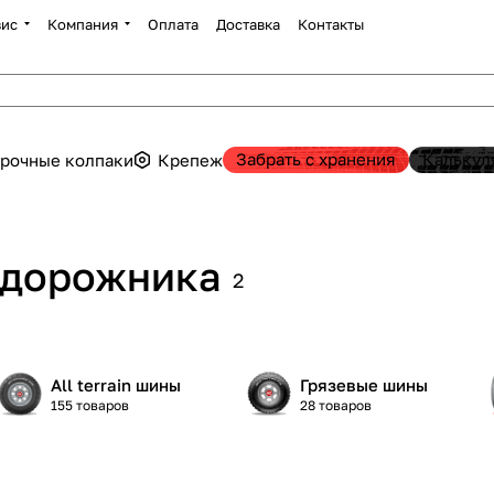
вис
Компания
Оплата
Доставка
Контакты
Забрать с хранения
Калькул
рочные колпаки
Крепеж
едорожника
2
All terrain шины
Грязевые шины
155 товаров
28 товаров