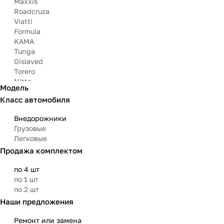
Maxxis
Roadcruza
Viatti
Formula
KAMA
Tunga
Gislaved
Torero
Nitto
Модель
Arivo
Класс автомобиля
Michelin
Mazzini
Внедорожники
Bars
Грузовые
Attar
Легковые
Bridgestone
Продажа комплектом
Matador
Aoteli
по 4 шт
Омскшина
по 1 шт
по 2 шт
Наши предложения
Ремонт или замена