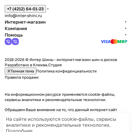
+7 (4212) 64-01-23
info@inter-shini.ru
Интернет-магазин
Компания
Помощь
2018-2026 © Интер Шины - интернет-магазин шин и дисков
Разработано в
Клюква.Студия
Темная тема
Политика конфиденциальности
Правила продажи
На информационном ресурсе применяются
cookie-файлы,
сервисы аналитики и рекомендательные технологии
.
Обращаем Ваше внимание на то, что данный интернет-сайт
носит исключительно информационный характер и ни при каких
На сайте используются cookie-файлы, сервисы
условиях информационные материалы и цены, размещенные на
аналитики и рекомендательные технологии.
сайте, не являются публичной офертой, определяемой
Подробнее
положениями Статей 435 и 437 Гражданского кодекса РФ.