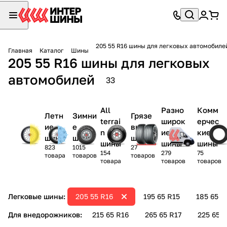
205 55 R16 шины для легковых автомобиле
Главная
Каталог
Шины
205 55 R16 шины для легковых
автомобилей
33
All
Разно
Комм
Летн
Зимни
Грязе
terrai
широк
ерчес
ие
е
вые
n
ие
кие
шины
шины
шины
шины
шины
шины
823
1015
27
154
279
75
товара
товаров
товаров
товара
товаров
товаров
Легковые шины:
205 55 R16
195 65 R15
185 65 R
Для внедорожников:
215 65 R16
265 65 R17
225 65 R