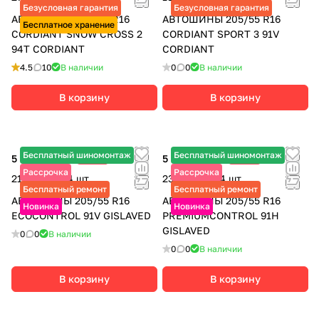
Безусловная гарантия
Безусловная гарантия
АВТОШИНЫ 205/55 R16
АВТОШИНЫ 205/55 R16
Бесплатное хранение
CORDIANT SNOW CROSS 2
CORDIANT SPORT 3 91V
94T CORDIANT
CORDIANT
4.5
10
В наличии
0
0
В наличии
В корзину
В корзину
Бесплатный шиномонтаж
Бесплатный шиномонтаж
5 430 ₽
-15%
5 840 ₽
-10%
6 390 ₽
6 490 ₽
Рассрочка
Рассрочка
21 720 ₽ за 4 шт.
23 360 ₽ за 4 шт.
Бесплатный ремонт
Бесплатный ремонт
АВТОШИНЫ 205/55 R16
АВТОШИНЫ 205/55 R16
Новинка
Новинка
ECOCONTROL 91V GISLAVED
PREMIUMCONTROL 91H
GISLAVED
0
0
В наличии
0
0
В наличии
В корзину
В корзину