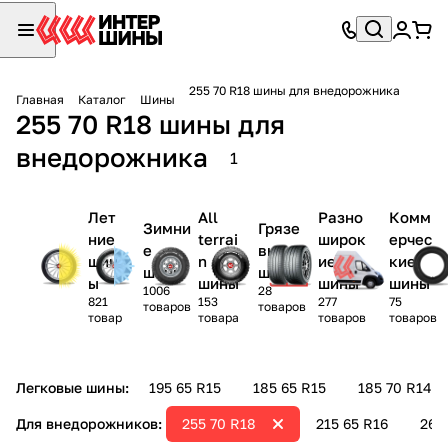
255 70 R18 шины для внедорожника
Главная
Каталог
Шины
255 70 R18 шины для
внедорожника
1
Лет
All
Разно
Комм
Зимни
Грязе
ние
terrai
широк
ерчес
е
вые
шин
n
ие
кие
шины
шины
ы
шины
шины
шины
1006
28
821
153
277
75
товаров
товаров
товар
товара
товаров
товаров
Легковые шины:
195 65 R15
185 65 R15
185 70 R14
Для внедорожников:
255 70 R18
215 65 R16
265