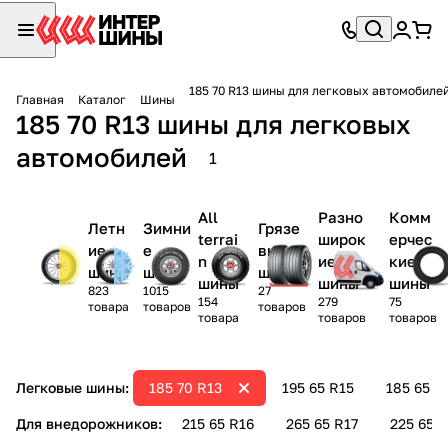
185 70 R13 шины для легковых автомобиле
Главная
Каталог
Шины
185 70 R13 шины для легковых
автомобилей
1
All
Разно
Комм
Летн
Зимни
Грязе
terrai
широк
ерчес
ие
е
вые
n
ие
кие
шины
шины
шины
шины
шины
шины
823
1015
27
154
279
75
товара
товаров
товаров
товара
товаров
товаров
Легковые шины:
185 70 R13
195 65 R15
185 65 R
Для внедорожников:
215 65 R16
265 65 R17
225 65 R