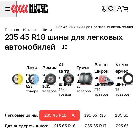
235 45 R18 шины для легковых автомобиле
Главная
Каталог
Шины
235 45 R18 шины для легковых
автомобилей
16
All
Разно
Комм
Летн
Зимни
Грязе
terrai
широк
ерчес
ие
е
вые
n
ие
кие
шины
шины
шины
шины
шины
шины
823
1015
27
154
279
75
товара
товаров
товаров
товара
товаров
товаров
Легковые шины:
235 45 R18
195 65 R15
185 65 R
Для внедорожников:
215 65 R16
265 65 R17
225 65 R