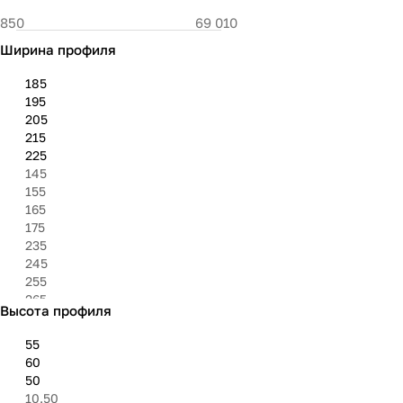
Ширина профиля
185
195
205
215
225
145
155
165
175
235
245
255
265
Высота профиля
275
285
55
295
60
305
50
315
10.50