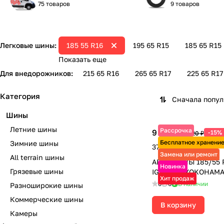
75 товаров
9 товаров
Легковые шины:
185 55 R16
195 65 R15
185 65 R15
Показать еще
Для внедорожников:
215 65 R16
265 65 R17
225 65 R17
Категория
Сначала попу
Шины
Летние шины
Рассрочка
9 365 ₽
-15%
11 020 ₽
Бесплатное хранени
Зимние шины
37 460 ₽ за 4 шт.
Замена или ремонт
All terrain шины
АВТОШИНЫ 185/55 R
Новинка
Грязевые шины
IG70 83Q YOKOHAM
Хит продаж
0
0
В наличии
Разноширокие шины
Коммерческие шины
В корзину
Камеры