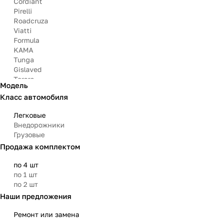
Cordiant
Pirelli
Roadcruza
Viatti
Formula
KAMA
Tunga
Gislaved
Torero
Модель
Nitto
Класс автомобиля
Michelin
Mazzini
Легковые
Bars
Внедорожники
Attar
Грузовые
Bridgestone
Продажа комплектом
Matador
Aoteli
по 4 шт
Омскшина
по 1 шт
по 2 шт
Наши предложения
Ремонт или замена