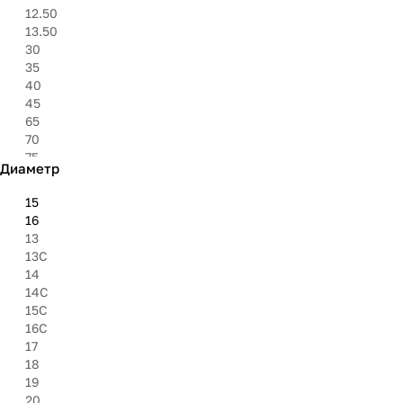
325
12.50
6.95''
13.50
8.40''
30
27''
35
30''
40
31''
45
33''
65
35''
70
37''
75
Диаметр
8.50
80
15
85
16
9.50
13
13C
14
14C
15C
16C
17
18
19
20