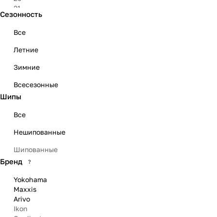
21
Сезонность
22
23
Все
Летние
Зимние
Всесезонные
Шипы
Все
Нешипованные
Шипованные
Бренд
?
Yokohama
Maxxis
Arivo
Ikon