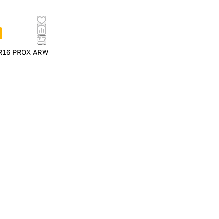
е
R16 PROX ARW