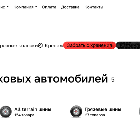
вис
Компания
Оплата
Доставка
Контакты
Забрать с хранения
Калькул
рочные колпаки
Крепеж
гковых автомобилей
5
All terrain шины
Грязевые шины
154 товара
27 товаров