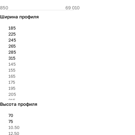
Ширина профиля
185
225
245
265
285
315
145
155
165
175
195
205
215
Высота профиля
235
255
70
275
75
295
10.50
305
12.50