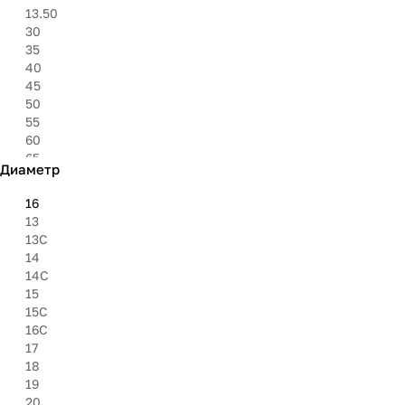
325
13.50
6.95''
30
8.40''
35
27''
40
30''
45
31''
50
33''
55
35''
60
37''
65
Диаметр
8.50
80
16
85
13
9.50
13C
14
14C
15
15C
16C
17
18
19
20