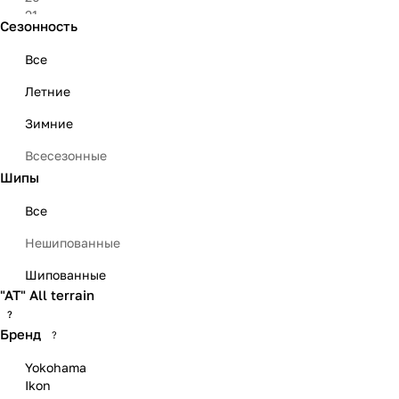
21
Сезонность
22
23
Все
Летние
Зимние
Всесезонные
Шипы
Все
Нешипованные
Шипованные
"АТ" All terrain
?
Бренд
?
Yokohama
Ikon