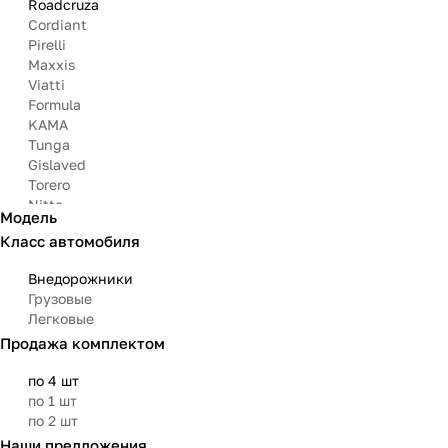
Roadcruza
Cordiant
Pirelli
Maxxis
Viatti
Formula
KAMA
Tunga
Gislaved
Torero
Nitto
Модель
Arivo
Класс автомобиля
Michelin
Mazzini
Внедорожники
Bars
Грузовые
Attar
Легковые
Bridgestone
Продажа комплектом
Matador
Aoteli
по 4 шт
Омскшина
по 1 шт
по 2 шт
Наши предложения