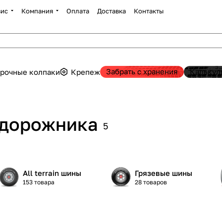
вис
Компания
Оплата
Доставка
Контакты
Забрать с хранения
Калькул
рочные колпаки
Крепеж
едорожника
5
All terrain шины
Грязевые шины
153 товара
28 товаров