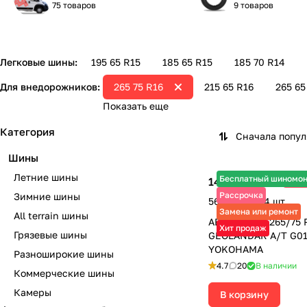
75 товаров
9 товаров
Легковые шины:
195 65 R15
185 65 R15
185 70 R14
Для внедорожников:
265 75 R16
215 65 R16
265 65
Показать еще
Категория
Сначала попу
Шины
Летние шины
Бесплатный шиномо
14 150 ₽
-20
17 690 ₽
Рассрочка
Зимние шины
56 600 ₽ за 4 шт.
Замена или ремонт
All terrain шины
АВТОШИНЫ 265/75 
Хит продаж
Грязевые шины
GEOLANDAR A/T G01
YOKOHAMA
Разноширокие шины
4.7
20
В наличии
Коммерческие шины
Камеры
В корзину