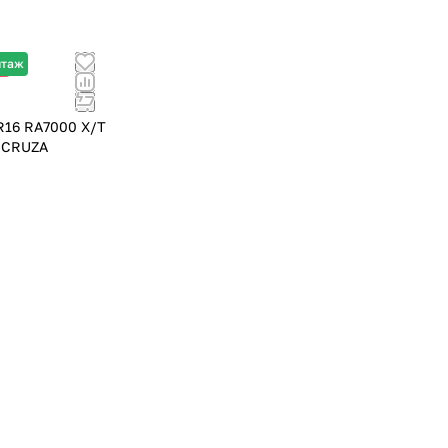
нтаж
%
16 RA7000 X/T
DCRUZA