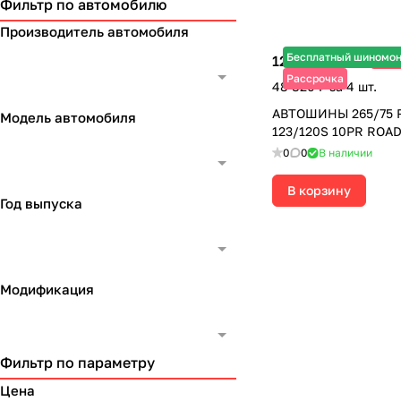
Фильтр по автомобилю
Производитель автомобиля
Бесплатный шиномо
12 205 ₽
-15
14 360 ₽
Рассрочка
48 820 ₽ за 4 шт.
АВТОШИНЫ 265/75 R
Модель автомобиля
123/120S 10PR ROA
0
0
В наличии
В корзину
Год выпуска
Модификация
Фильтр по параметру
Цена