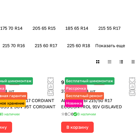
175 70 R14
205 65 R15
185 65 R14
215 55 R17
215 70 R16
215 60 R17
225 60 R18
Показать еще
тный шиномонтаж
Бесплатный шиномонтаж
9 455 ₽
-7%
-9%
910 ₽
10 390 ₽
ка
Рассрочка
за 4 шт.
37 820 ₽ за 4 шт.
вная гарантия
Бесплатный ремонт
Ы 215/50 R17 CORDIANT
АВТОШИНЫ 215/50 R17
ное хранение
Новинка
OSS 2 SUV 95T CORDIANT
ECOCONTROL 91V GISLAVED
В наличии
0
0
В наличии
ину
В корзину