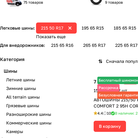
75 товаров
9 товаров
Легковые шины:
215 50 R17
195 65 R15
185 65 R15
Показать еще
Для внедорожников:
215 65 R16
265 65 R17
225 65 R17
Категория
Сначала попу
Шины
Летние шины
Бесплатный шиномо
7 645 ₽
-12%
8 690 ₽
Рассрочка
Зимние шины
15 290 ₽ за 2 шт.
Безусловная гаранти
All terrain шины
АВТОШИНЫ 215/50 
Грязевые шины
COMFORT 2 95H CO
4.4
10
В наличии: 2
Разноширокие шины
Коммерческие шины
В корзину
Камеры