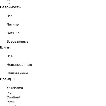
21
Сезонность
22
23
Все
Летние
Зимние
Всесезонные
Шипы
Все
Нешипованные
Шипованные
Бренд
?
Yokohama
Ikon
Cordiant
Pirelli