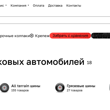
вис
Компания
Оплата
Доставка
Контакты
Забрать с хранения
Калькул
рочные колпаки
Крепеж
гковых автомобилей
18
All terrain шины
Грязевые шины
155 товаров
27 товаров