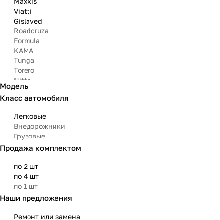
Maxxis
Viatti
Gislaved
Roadcruza
Formula
KAMA
Tunga
Torero
Nitto
Модель
Arivo
Класс автомобиля
Michelin
Mazzini
Легковые
Bars
Внедорожники
Attar
Грузовые
Bridgestone
Продажа комплектом
Matador
Aoteli
по 2 шт
Омскшина
по 4 шт
по 1 шт
Наши предложения
Ремонт или замена