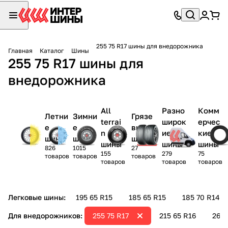
255 75 R17 шины для внедорожника
Главная
Каталог
Шины
255 75 R17 шины для
внедорожника
All
Разно
Комм
Летни
Зимни
Грязе
terrai
широк
ерчес
е
е
вые
n
ие
кие
шины
шины
шины
шины
шины
шины
826
1015
27
155
279
75
товаров
товаров
товаров
товаров
товаров
товаров
Легковые шины:
195 65 R15
185 65 R15
185 70 R14
Для внедорожников:
255 75 R17
215 65 R16
265 